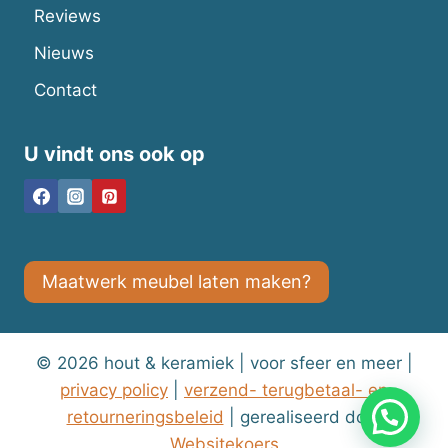
Reviews
Nieuws
Contact
U vindt ons ook op
Maatwerk meubel laten maken?
© 2026 hout & keramiek | voor sfeer en meer |
privacy policy
|
verzend- terugbetaal- en
1
Hulp nodig?
retourneringsbeleid
| gerealiseerd door
Websitekoers