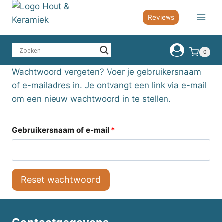
Doorgaan
Reviews
naar
inhoud
0
Wachtwoord vergeten? Voer je gebruikersnaam
of e-mailadres in. Je ontvangt een link via e-mail
om een nieuw wachtwoord in te stellen.
V
Gebruikersnaam of e-mail
*
e
r
Reset wachtwoord
e
i
s
Contactgegevens