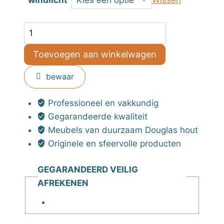
Wissen
Windlicht
van
Toevoegen aan winkelwagen
keramiek
-
bewaar
bebouwde
kom-
Professioneel en vakkundig
aantal
Gegarandeerde kwaliteit
Meubels van duurzaam Douglas hout
Originele en sfeervolle producten
GEGARANDEERD VEILIG
AFREKENEN