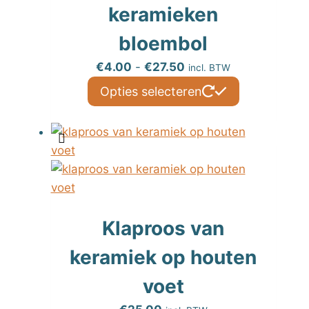
keramieken
bloembol
Prijsklasse:
€
4.00
-
€
27.50
incl. BTW
€4.00
Dit
Opties selecteren
tot
product
€27.50
heeft
meerdere
variaties.
Deze
optie
kan
Klaproos van
gekozen
keramiek op houten
worden
op
voet
de
productpagi