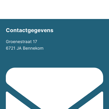
kan
gekozen
worden
op
de
Contactgegevens
productpagi
Groenestraat 17
6721 JA Bennekom