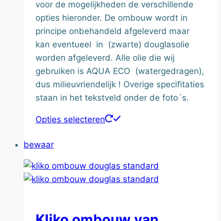
voor de mogelijkheden de verschillende
opties hieronder. De ombouw wordt in
principe onbehandeld afgeleverd maar
kan eventueel in (zwarte) douglasolie
worden afgeleverd. Alle olie die wij
gebruiken is AQUA ECO (watergedragen),
dus milieuvriendelijk ! Overige specifitaties
staan in het tekstveld onder de foto´s.
Dit
Opties selecteren
product
bewaar
heeft
meerdere
variaties.
Deze
optie
kan
Kliko ombouw van