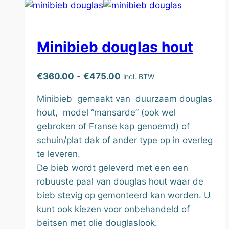
Minibieb douglas hout
Prijsklasse:
€
360.00
-
€
475.00
incl. BTW
€360.00
Minibieb gemaakt van duurzaam douglas
tot
hout, model “mansarde” (ook wel
€475.00
gebroken of Franse kap genoemd) of
schuin/plat dak of ander type op in overleg
te leveren.
De bieb wordt geleverd met een een
robuuste paal van douglas hout waar de
bieb stevig op gemonteerd kan worden. U
kunt ook kiezen voor onbehandeld of
beitsen met olie douglaslook.