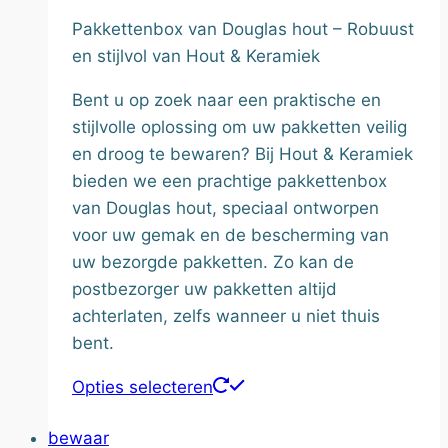
productpagina
€230.00
Pakkettenbox van Douglas hout – Robuust
tot
en stijlvol van Hout & Keramiek
€280.00
Bent u op zoek naar een praktische en
stijlvolle oplossing om uw pakketten veilig
en droog te bewaren? Bij Hout & Keramiek
bieden we een prachtige pakkettenbox
van Douglas hout, speciaal ontworpen
voor uw gemak en de bescherming van
uw bezorgde pakketten. Zo kan de
postbezorger uw pakketten altijd
achterlaten, zelfs wanneer u niet thuis
bent.
Dit
Opties selecteren
product
bewaar
heeft