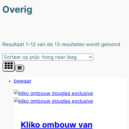
Overig
Ges
Resultaat 1–12 van de 13 resultaten wordt getoond
op
prij
hoo
naa
bewaar
laa
Kliko ombouw van