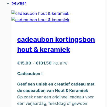
bewaar
cadeaubon kortingsbon
hout & keramiek
Prijsklasse:
€
15.00
-
€
101.50
incl. BTW
€15.00
Cadeaubon !
tot
€101.50
Geef een uniek en creatief cadeau met
de cadeaubon van Hout & Keramiek
Op zoek naar een origineel cadeau voor
een verjaardag, feestdag of gewoon