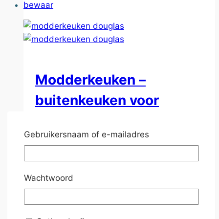
bewaar
Modderkeuken –
buitenkeuken voor
kinderen massief
Gebruikersnaam of e-mailadres
douglas hout
€
495.00
incl. BTW
Wachtwoord
modderkeuken – buitenkeuken voor
kinderen, een prachtige omgeving waar
kinderen hun fantasie volledig in kwijt