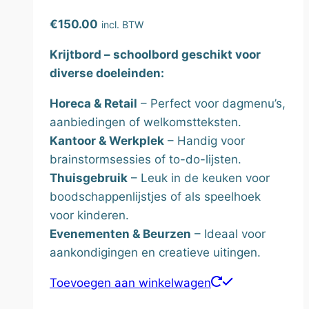
gekozen
€
150.00
incl. BTW
worden
op
Krijtbord – schoolbord geschikt voor
de
diverse doeleinden:
productpagina
Horeca & Retail
– Perfect voor dagmenu’s,
aanbiedingen of welkomstteksten.
Kantoor & Werkplek
– Handig voor
brainstormsessies of to-do-lijsten.
Thuisgebruik
– Leuk in de keuken voor
boodschappenlijstjes of als speelhoek
voor kinderen.
Evenementen & Beurzen
– Ideaal voor
aankondigingen en creatieve uitingen.
Toevoegen aan winkelwagen