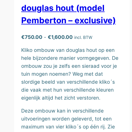
douglas hout (model
Pemberton – exclusive)
Prijsklasse:
€
750.00
-
€
1,600.00
incl. BTW
€750.00
Kliko ombouw van douglas hout op een
tot
hele bijzondere manier vormgegeven. De
€1,600.00
ombouw zou je zelfs een sieraad voor je
tuin mogen noemen? Weg met dat
slordige beeld van verschillende kliko´s
die vaak met hun verschillende kleuren
eigenlijk altijd het zicht verstoren.
Deze ombouw kan in verschillende
uitvoeringen worden geleverd, tot een
maximum van vier kliko´s op één rij. Zie