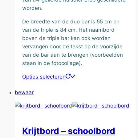
worden.
De breedte van de duo bar is 55 cm en
van de triple is 84 cm. Het naambord
boven de triple bar kan ook worden
vervangen door de tekst op de voorzijde
van de bar aan te brengen (voorbeelden
staan in de fotocollage).
Dit
Opties selecteren
product
bewaar
heeft
meerdere
variaties.
Deze
optie
Krijtbord – schoolbord
kan