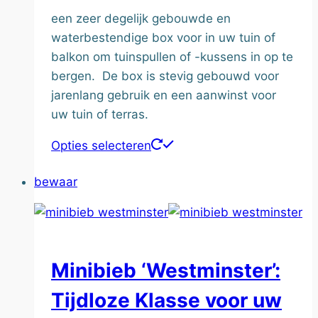
€810.00
een zeer degelijk gebouwde en
waterbestendige box voor in uw tuin of
balkon om tuinspullen of -kussens in op te
bergen. De box is stevig gebouwd voor
jarenlang gebruik en een aanwinst voor
uw tuin of terras.
Dit
Opties selecteren
product
bewaar
heeft
meerdere
variaties.
Deze
optie
Minibieb ‘Westminster’:
kan
Tijdloze Klasse voor uw
gekozen
worden