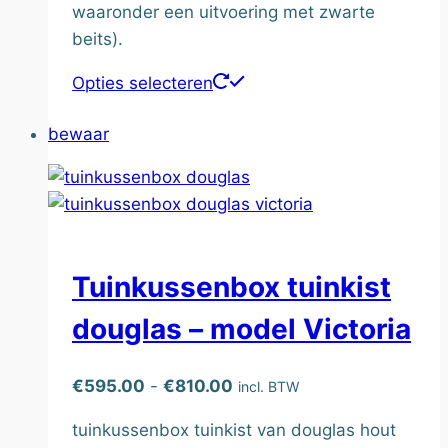
waaronder een uitvoering met zwarte
beits).
Dit
Opties selecteren
product
bewaar
heeft
meerdere
variaties.
Deze
optie
kan
Tuinkussenbox tuinkist
gekozen
douglas – model Victoria
worden
op
de
Prijsklasse:
€
595.00
-
€
810.00
incl. BTW
productpagina
€595.00
tuinkussenbox tuinkist van douglas hout
tot