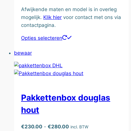
Afwijkende maten en model is in overleg
mogelijk.
Klik hier
voor contact met ons via
contactpagina.
Dit
Opties selecteren
product
bewaar
heeft
meerdere
variaties.
Deze
optie
kan
Pakkettenbox douglas
gekozen
hout
worden
op
de
Prijsklasse:
€
230.00
-
€
280.00
incl. BTW