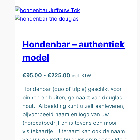
meerdere
variaties.
Deze
optie
kan
Hondenbar – authentiek
gekozen
model
worden
op
de
Prijsklasse:
€
95.00
-
€
225.00
incl. BTW
productpagina
€95.00
Hondenbar (duo of triple) geschikt voor
tot
binnen en buiten, gemaakt van douglas
€225.00
hout. Afbeelding kunt u zelf aanleveren,
bijvoorbeeld naam en logo van uw
(horeca)bedrijf en is tevens een mooi
visitekaartje. Uiteraard kan ook de naam
van uw geliefde huisdier erop geschilderd