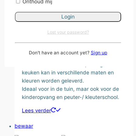
Onthoud mij
kunnen. Deze keukens zijn perfect voor
spelend leren in de buitenlucht en
stimuleren de creativiteit en zintuiglijke
ontwikkeling van kinderen. De
Lost your password?
modderkeuken is gemaakt van massief en
mooi geschaafd Douglas hout en daarmee
Don't have an account yet?
Sign up
een zeer robuust model. De kinderen
kunnen er dus helemaal op ‘los’ gaan. De
keuken kan in verschillende maten en
kleuren worden geleverd.
Ideaal voor in de tuin, maar ook voor de
kinderopvang en peuter-/ kleuterschool.
Lees verder
bewaar