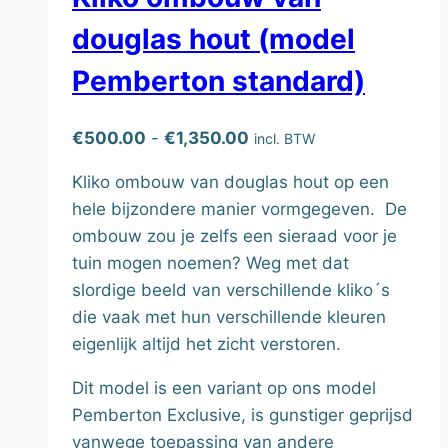
gekozen
douglas hout (model
worden
op
Pemberton standard)
de
productpagina
Prijsklasse:
€
500.00
-
€
1,350.00
incl. BTW
€500.00
Kliko ombouw van douglas hout op een
tot
hele bijzondere manier vormgegeven. De
€1,350.00
ombouw zou je zelfs een sieraad voor je
tuin mogen noemen? Weg met dat
slordige beeld van verschillende kliko´s
die vaak met hun verschillende kleuren
eigenlijk altijd het zicht verstoren.
Dit model is een variant op ons model
Pemberton Exclusive, is gunstiger geprijsd
vanwege toepassing van andere