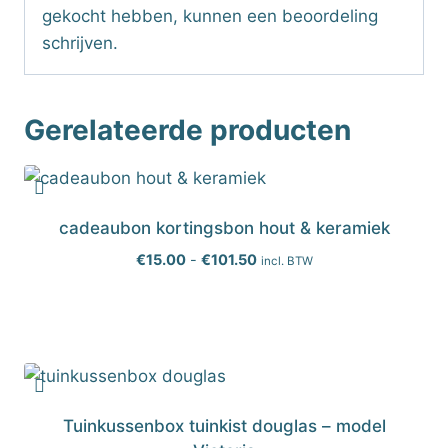
gekocht hebben, kunnen een beoordeling
schrijven.
Gerelateerde producten
cadeaubon kortingsbon hout & keramiek
Prijsklasse:
€
15.00
-
€
101.50
incl. BTW
€15.00
tot
€101.50
Tuinkussenbox tuinkist douglas – model