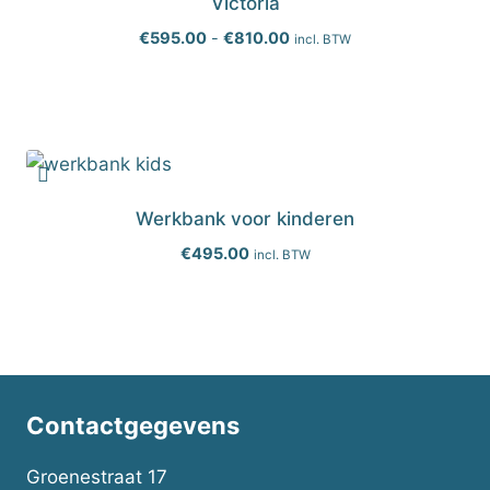
Victoria
Prijsklasse:
€
595.00
-
€
810.00
incl. BTW
€595.00
tot
€810.00
Werkbank voor kinderen
€
495.00
incl. BTW
Contactgegevens
Groenestraat 17