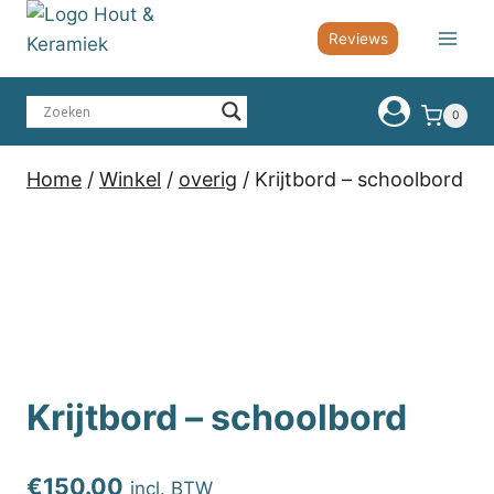
Doorgaan
Reviews
naar
inhoud
0
Home
/
Winkel
/
overig
/
Krijtbord – schoolbord
Krijtbord – schoolbord
€
150.00
incl. BTW