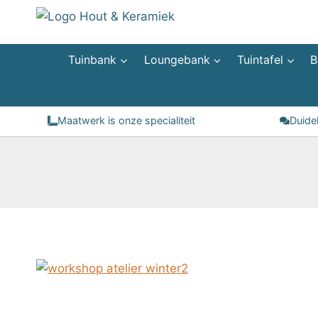
Doorgaan
naar
inhoud
Tuinbank
Loungebank
Tuintafel
B
Maatwerk is onze specialiteit
Duide