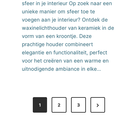
sfeer in je interieur Op zoek naar een
unieke manier om sfeer toe te
voegen aan je interieur? Ontdek de
waxinelichthouder van keramiek in de
vorm van een kroontje. Deze
prachtige houder combineert
elegantie en functionaliteit, perfect
voor het creëren van een warme en
uitnodigende ambiance in elke…
N
1
2
3
e
x
t