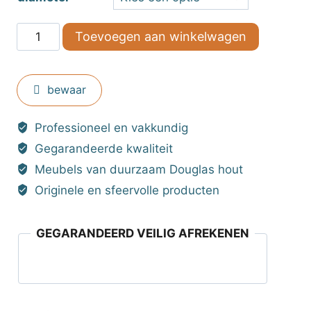
Schalen
Toevoegen aan winkelwagen
van
keramiek
aantal
bewaar
Professioneel en vakkundig
Gegarandeerde kwaliteit
Meubels van duurzaam Douglas hout
Originele en sfeervolle producten
GEGARANDEERD VEILIG AFREKENEN