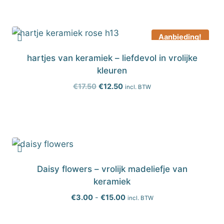
€24.50
Aanbieding!
hartjes van keramiek – liefdevol in vrolijke
kleuren
Oorspronkelijke
Huidige
€
17.50
€
12.50
incl. BTW
prijs
prijs
was:
is:
€17.50.
€12.50.
Daisy flowers – vrolijk madeliefje van
keramiek
Prijsklasse:
€
3.00
-
€
15.00
incl. BTW
€3.00
tot