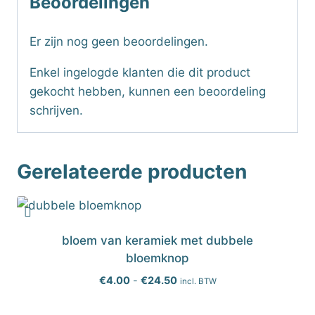
Beoordelingen
Er zijn nog geen beoordelingen.
Enkel ingelogde klanten die dit product
gekocht hebben, kunnen een beoordeling
schrijven.
Gerelateerde producten
bloem van keramiek met dubbele
bloemknop
Prijsklasse:
€
4.00
-
€
24.50
incl. BTW
€4.00
tot