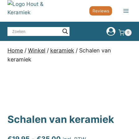
€19.95
Doorgaan
tot
Reviews
naar
€35.00
inhoud
0
Home
/
Winkel
/
keramiek
/
Schalen van
keramiek
Schalen van keramiek
Prijsklasse:
€
19.95
-
€
35.00