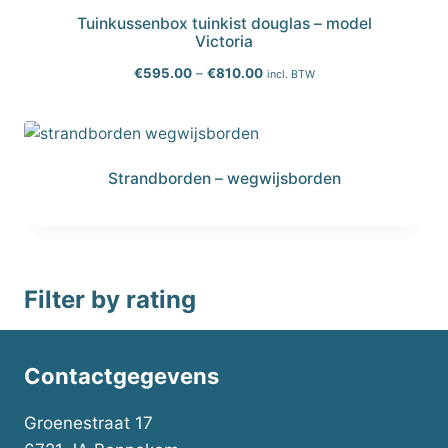
Tuinkussenbox tuinkist douglas – model
Victoria
P
€
595.00
–
€
810.00
incl. BTW
r
i
j
s
k
Strandborden – wegwijsborden
l
a
s
s
e
Filter by rating
:
€
5
9
Contactgegevens
5
.
Groenestraat 17
0