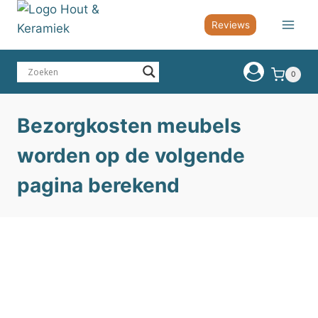
Doorgaan
Reviews
naar
inhoud
0
Bezorgkosten meubels
worden op de volgende
pagina berekend