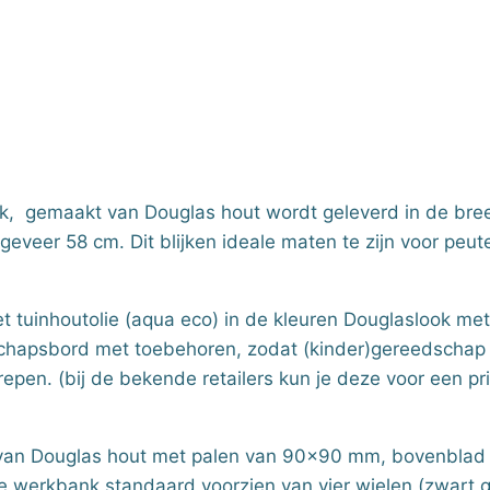
, gemaakt van Douglas hout wordt geleverd in de bree
geveer 58 cm. Dit blijken ideale maten te zijn voor peu
tuinhoutolie (aqua eco) in de kleuren Douglaslook me
chapsbord met toebehoren, zodat (kinder)gereedschap
repen. (bij de bekende retailers kun je deze voor een pr
e van Douglas hout met palen van 90×90 mm, bovenblad
e werkbank standaard voorzien van vier wielen (zwart 