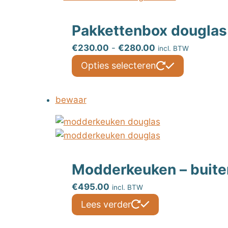
Pakkettenbox douglas
Prijsklasse:
€
230.00
-
€
280.00
incl. BTW
€230.00
Dit
Opties selecteren
tot
product
€280.00
heeft
bewaar
meerdere
variaties.
Deze
optie
kan
Modderkeuken – buite
gekozen
worden
€
495.00
incl. BTW
op
Lees verder
de
productpa