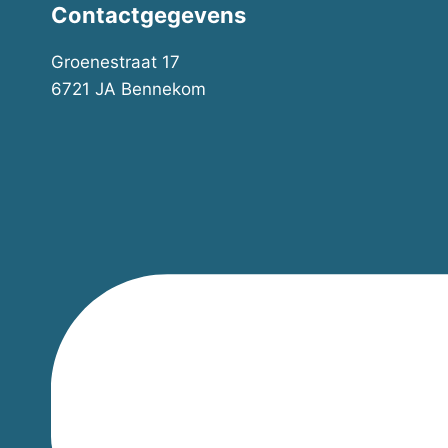
Contactgegevens
worden
op
Groenestraat 17
de
6721 JA Bennekom
productpa