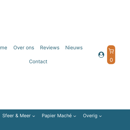
ome
Over ons
Reviews
Nieuws
0
Contact
Sfeer & Meer
Papier Maché
Overig