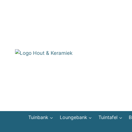
Doorgaan
naar
inhoud
Tuinbank
Loungebank
Tuintafel
B